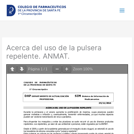
Ir
al
contenido
Acerca del uso de la pulsera
repelente. ANMAT.
Página
1
/
1
Zoom
100%