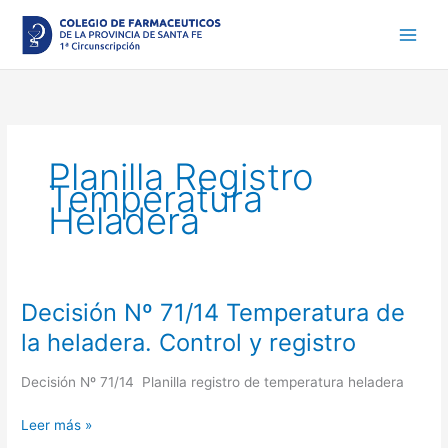
Ir
al
contenido
Planilla Registro
Temperatura
Heladera
Decisión Nº 71/14 Temperatura de
Decisión
Nº
la heladera. Control y registro
71/14
Temperatura
Decisión Nº 71/14 Planilla registro de temperatura heladera
de
la
Leer más »
heladera.