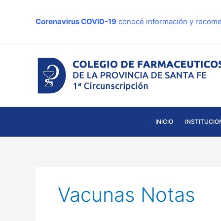
Ir
al
Coronavirus COVID-19
conocé información y recome
contenido
INICIO
INSTITUCIO
Vacunas Notas