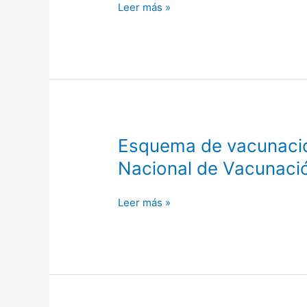
Revisado
Leer más »
9/4/2026
Esquema
Esquema de vacunació
de
Nacional de Vacunaci
vacunación
en
Leer más »
niños
menores
de
5
años
de
edad.