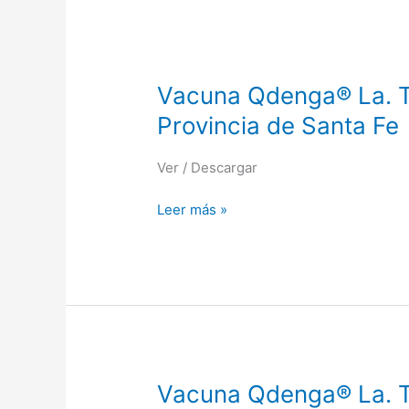
Vacuna
Vacuna Qdenga® La. Tak
Qdenga®
Provincia de Santa Fe
La.
Takeda.
Ver / Descargar
Nota
extensión
Leer más »
vida
útil.
Ministerio
de
Salud
Provincia
de
Santa
Vacuna
Vacuna Qdenga® La. Ta
Fe