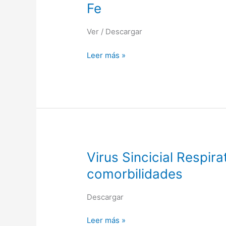
Qdenga®
Fe
La.
Takeda.
Ver / Descargar
Resolución.
Ministerio
Leer más »
de
Salud
Provincia
de
Santa
Fe
Virus
Virus Sincicial Respi
Sincicial
comorbilidades
Respiratorio.
Recomendaciones
Descargar
de
vacunación
Leer más »