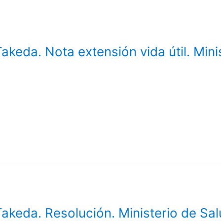
eda. Nota extensión vida útil. Mini
keda. Resolución. Ministerio de Sal