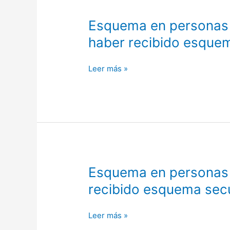
Calendario
Esquema
Esquema en personas 
Nacional
en
de
haber recibido esque
personas
Vacunación
mayores
Leer más »
de
5
años
de
edad
“CON
antecedentes»
de
Esquema
Esquema en personas 
haber
en
recibido
recibido esquema sec
personas
esquema
mayores
secuencial
Leer más »
de
previamente