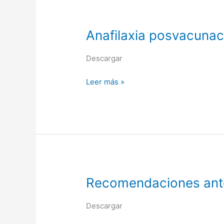
Anafilaxia
Anafilaxia posvacunac
posvacunación.
Uso
Descargar
de
adrenalina
Leer más »
Recomendaciones
Recomendaciones ante
ante
accidentes
Descargar
cortopunzantes.