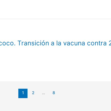
co. Transición a la vacuna contra 
1
2
…
8