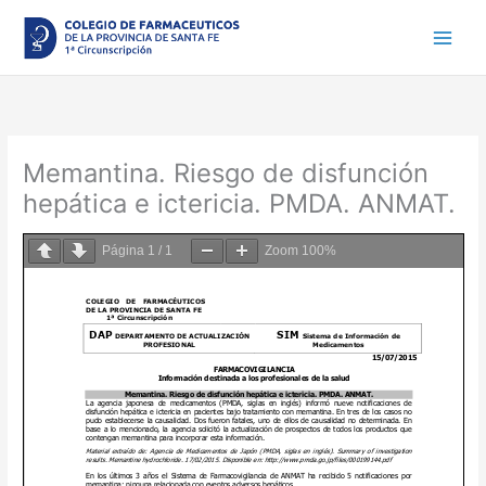
Ir
al
contenido
Memantina. Riesgo de disfunción
hepática e ictericia. PMDA. ANMAT.
Página
1
/
1
Zoom
100%