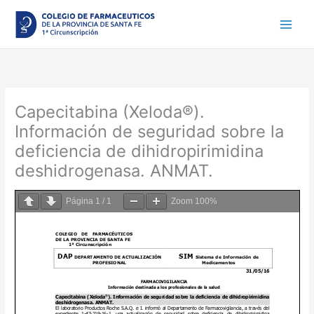
Ir
al
contenido
Capecitabina (Xeloda®).
Información de seguridad sobre la
deficiencia de dihidropirimidina
deshidrogenasa. ANMAT.
Página
1
/
1
Zoom
100%