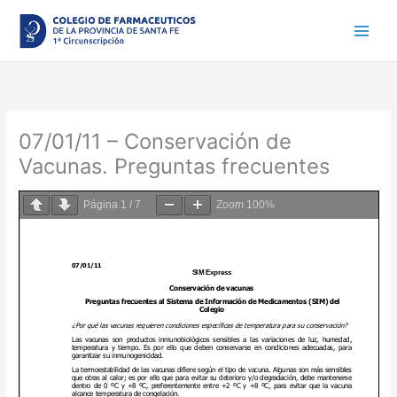
Ir
al
contenido
07/01/11 – Conservación de
Vacunas. Preguntas frecuentes
Página
1
/
7
Zoom
100%