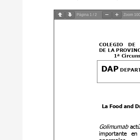
Página
1
/
2
Zoom
10