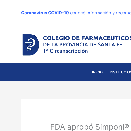
Ir
al
Coronavirus COVID-19
conocé información y recome
contenido
INICIO
INSTITUCIO
FDA aprobó Simponi® (g