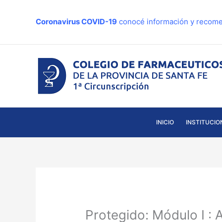
Ir
al
Coronavirus COVID-19
conocé información y recome
contenido
INICIO
INSTITUCIO
Protegido: Módulo I :