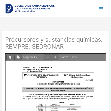
Ir
al
contenido
Precursores y sustancias químicas.
REMPRE. SEDRONAR
Página
1
/
6
Zoom
100%