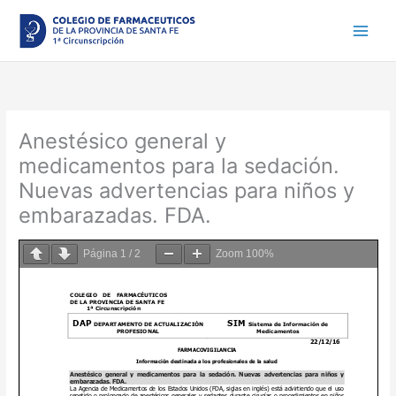
Ir
al
contenido
Anestésico general y
medicamentos para la sedación.
Nuevas advertencias para niños y
embarazadas. FDA.
Página
1
/
2
Zoom
100%