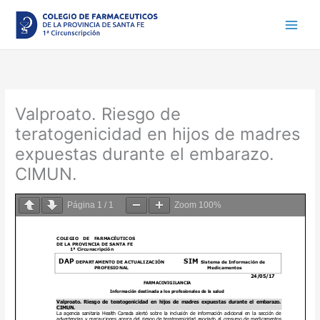
Ir
al
contenido
Valproato. Riesgo de
teratogenicidad en hijos de madres
expuestas durante el embarazo.
CIMUN.
Página
1
/
1
Zoom
100%