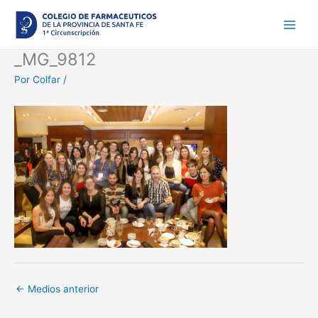
Ir
al
contenido
_MG_9812
Por
Colfar
/
←
Medios anterior