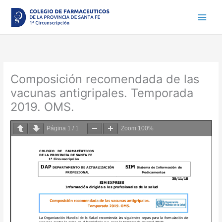
Ir
al
contenido
Composición recomendada de las
vacunas antigripales. Temporada
2019. OMS.
Página
1
/
1
Zoom
100%