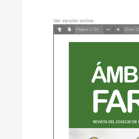
Ver versión online:
Página
1
/
24
Zoom
1