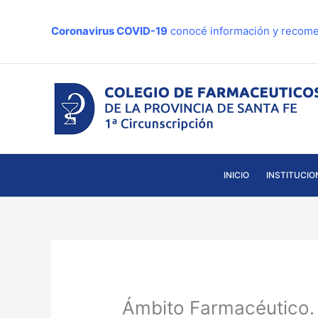
Ir
al
Coronavirus COVID-19
conocé información y recome
contenido
INICIO
INSTITUCIO
Ámbito Farmacéutico. 