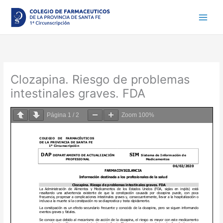
Ir
al
contenido
Clozapina. Riesgo de problemas
intestinales graves. FDA
Página
1
/
2
Zoom
100%