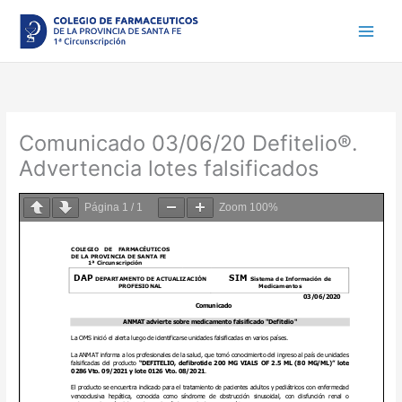
Ir
al
contenido
Comunicado 03/06/20 Defitelio®.
Advertencia lotes falsificados
Página
1
/
1
Zoom
100%