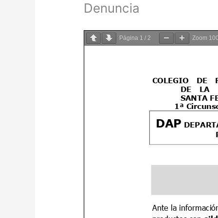
Denuncia
Página
1
/
2
Zoom
10