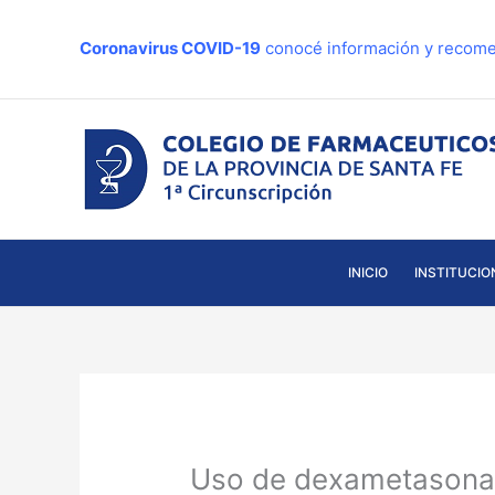
Ir
al
Coronavirus COVID-19
conocé información y recome
contenido
INICIO
INSTITUCIO
Uso de dexametasona 