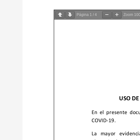
Página
1
/
4
Zoom
10