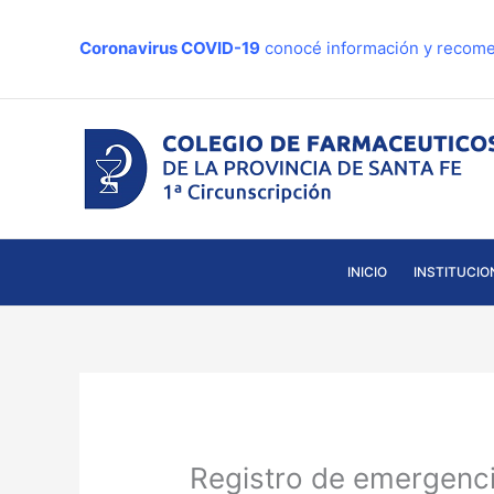
Ir
al
Coronavirus COVID-19
conocé información y recome
contenido
INICIO
INSTITUCIO
Registro de emergenci