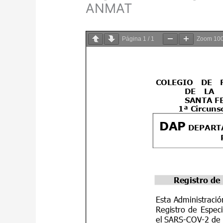
ANMAT
Página
1
/
1
Zoom
10