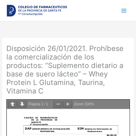
Ir
al
contenido
Disposición 26/01/2021. Prohíbese
la comercialización de los
productos: “Suplemento dietario a
base de suero lácteo” – Whey
Protein L Glutamina, Taurina,
Vitamina C
Página
1
/
1
Zoom
100%