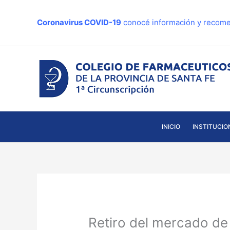
Ir
al
Coronavirus COVID-19
conocé información y recome
contenido
INICIO
INSTITUCIO
Retiro del mercado d