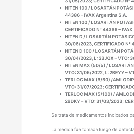
31/05/2023; CERTIFICADO N° 44
NITEN 100 / LOSARTÁN POTÁSI
44386 – IVAX Argentina S.A.
NITEN 100 / LOSARTÁN POTÁSI
CERTIFICADO N° 44386 – IVAX A
NITEN D / LOSARTÁN POTÁSICO
30/06/2023, CERTIFICADO N° 45
NITEN D 100 / LOSARTÁN POTÁ
30/04/2023, L: 2BJQX – VTO: 3
NITEN MAX (50/5) / LOSARTÁN 
VTO: 31/05/2022, L: 2BEYY – V
TERLOC MAX (5/50) /AMLODIPI
VTO: 31/07/2023; CERTIFICADO 
TERLOC MAX (5/100) / AMLODI
2BDKY – VTO: 31/03/2023; CER
Se trata de medicamentos indicados pa
La medida fue tomada luego de detecta