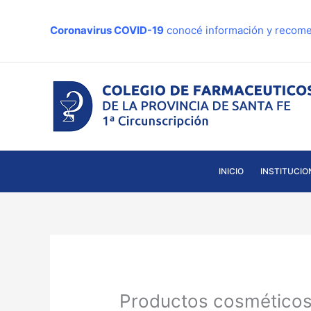
Ir
al
Coronavirus COVID-19
conocé información y recome
contenido
INICIO
INSTITUCIO
Productos cosméticos,