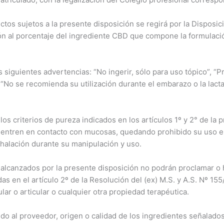
ctos sujetos a la presente disposición se regirá por la Dispo
ón al porcentaje del ingrediente CBD que compone la formulació
 siguientes advertencias: “No ingerir, sólo para uso tópico”, “
 “No se recomienda su utilización durante el embarazo o la lacta
os criterios de pureza indicados en los artículos 1º y 2° de la
 entren en contacto con mucosas, quedando prohibido su uso e
nhalación durante su manipulación y uso.
canzados por la presente disposición no podrán proclamar o h
as en el artículo 2º de la Resolución del (ex) M.S. y A.S. Nº 15
lar o articular o cualquier otra propiedad terapéutica.
o al proveedor, origen o calidad de los ingredientes señalados 