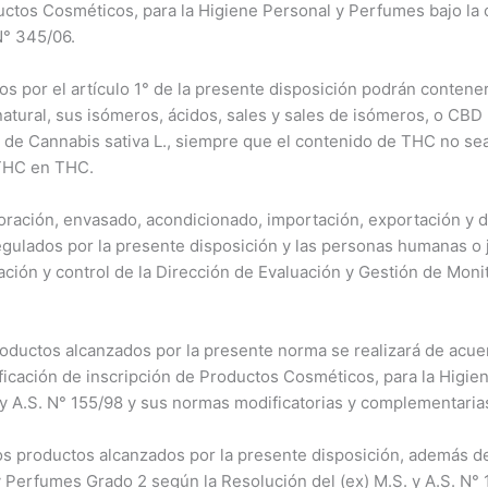
ctos Cosméticos, para la Higiene Personal y Perfumes bajo la c
N° 345/06.
s por el artículo 1° de la presente disposición podrán contene
tural, sus isómeros, ácidos, sales y sales de isómeros, o CBD 
ta de Cannabis sativa L., siempre que el contenido de THC no se
ATHC en THC.
oración, envasado, acondicionado, importación, exportación y 
egulados por la presente disposición y las personas humanas o 
ización y control de la Dirección de Evaluación y Gestión de Mon
roductos alcanzados por la presente norma se realizará de acu
ificación de inscripción de Productos Cosméticos, para la Higi
 y A.S. N° 155/98 y sus normas modificatorias y complementaria
os productos alcanzados por la presente disposición, además d
 Perfumes Grado 2 según la Resolución del (ex) M.S. y A.S. N° 