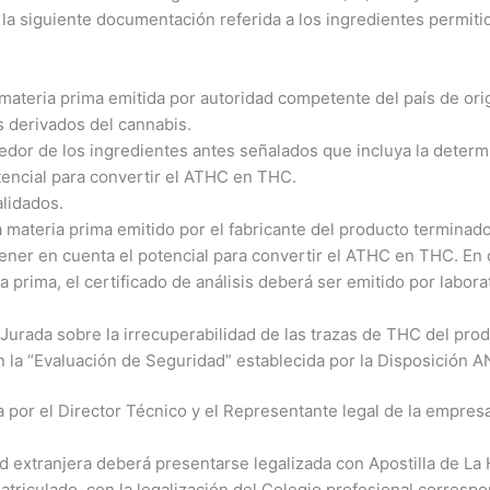
la siguiente documentación referida a los ingredientes permiti
 materia prima emitida por autoridad competente del país de ori
s derivados del cannabis.
veedor de los ingredientes antes señalados que incluya la dete
encial para convertir el ATHC en THC.
alidados.
 la materia prima emitido por el fabricante del producto termina
ner en cuenta el potencial para convertir el ATHC en THC. En c
prima, el certificado de análisis deberá ser emitido por labor
Jurada sobre la irrecuperabilidad de las trazas de THC del produ
 la “Evaluación de Seguridad” establecida por la Disposición 
por el Director Técnico y el Representante legal de la empresa 
 extranjera deberá presentarse legalizada con Apostilla de La H
atriculado, con la legalización del Colegio profesional correspo