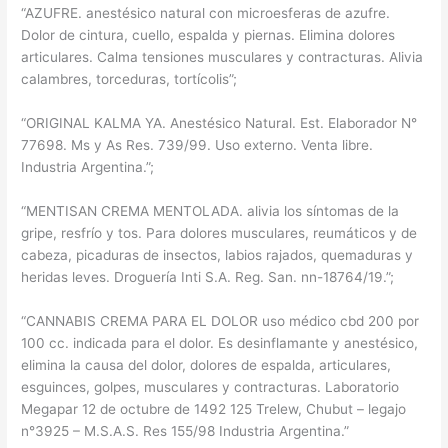
“AZUFRE. anestésico natural con microesferas de azufre.
Dolor de cintura, cuello, espalda y piernas. Elimina dolores
articulares. Calma tensiones musculares y contracturas. Alivia
calambres, torceduras, tortícolis”;
“ORIGINAL KALMA YA. Anestésico Natural. Est. Elaborador N°
77698. Ms y As Res. 739/99. Uso externo. Venta libre.
Industria Argentina.”;
“MENTISAN CREMA MENTOLADA. alivia los síntomas de la
gripe, resfrío y tos. Para dolores musculares, reumáticos y de
cabeza, picaduras de insectos, labios rajados, quemaduras y
heridas leves. Droguería Inti S.A. Reg. San. nn-18764/19.”;
“CANNABIS CREMA PARA EL DOLOR uso médico cbd 200 por
100 cc. indicada para el dolor. Es desinflamante y anestésico,
elimina la causa del dolor, dolores de espalda, articulares,
esguinces, golpes, musculares y contracturas. Laboratorio
Megapar 12 de octubre de 1492 125 Trelew, Chubut – legajo
n°3925 – M.S.A.S. Res 155/98 Industria Argentina.”