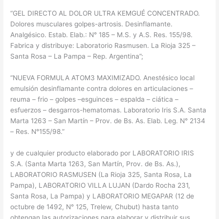
“GEL DIRECTO AL DOLOR ULTRA KEMGUÉ CONCENTRADO.
Dolores musculares golpes-artrosis. Desinflamante.
Analgésico. Estab. Elab.: N° 185 – M.S. y A.S. Res. 155/98.
Fabrica y distribuye: Laboratorio Rasmusen. La Rioja 325 –
Santa Rosa – La Pampa – Rep. Argentina”;
“NUEVA FORMULA ATOM3 MAXIMIZADO. Anestésico local
emulsión desinflamante contra dolores en articulaciones –
reuma – frio – golpes –esguinces – espalda – ciática –
esfuerzos – desgarros-hematomas. Laboratorio Iris S.A. Santa
Marta 1263 – San Martín – Prov. de Bs. As. Elab. Leg. N° 2134
– Res. N°155/98.”
y de cualquier producto elaborado por LABORATORIO IRIS
S.A. (Santa Marta 1263, San Martín, Prov. de Bs. As.),
LABORATORIO RASMUSEN (La Rioja 325, Santa Rosa, La
Pampa), LABORATORIO VILLA LUJAN (Dardo Rocha 231,
Santa Rosa, La Pampa) y LABORATORIO MEGAPAR (12 de
octubre de 1492, N° 125, Trelew, Chubut) hasta tanto
obtengan las autorizaciones para elaborar y distribuir sus