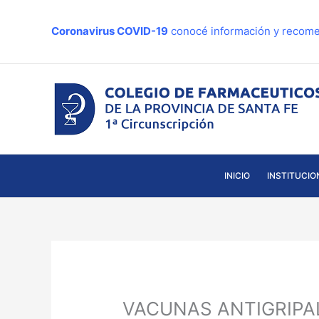
Ir
al
Coronavirus COVID-19
conocé información y recome
contenido
INICIO
INSTITUCIO
VACUNAS ANTIGRIPALES