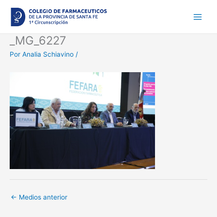
Ir
al
contenido
_MG_6227
Por
Analia Schiavino
/
←
Medios anterior