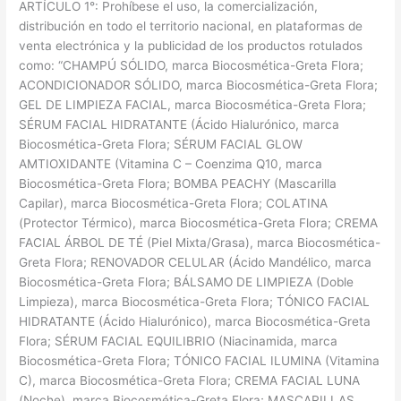
ARTÍCULO 1°: Prohíbese el uso, la comercialización,
distribución en todo el territorio nacional, en plataformas de
venta electrónica y la publicidad de los productos rotulados
como: “CHAMPÚ SÓLIDO, marca Biocosmética-Greta Flora;
ACONDICIONADOR SÓLIDO, marca Biocosmética-Greta Flora;
GEL DE LIMPIEZA FACIAL, marca Biocosmética-Greta Flora;
SÉRUM FACIAL HIDRATANTE (Ácido Hialurónico, marca
Biocosmética-Greta Flora; SÉRUM FACIAL GLOW
AMTIOXIDANTE (Vitamina C – Coenzima Q10, marca
Biocosmética-Greta Flora; BOMBA PEACHY (Mascarilla
Capilar), marca Biocosmética-Greta Flora; COLATINA
(Protector Térmico), marca Biocosmética-Greta Flora; CREMA
FACIAL ÁRBOL DE TÉ (Piel Mixta/Grasa), marca Biocosmética-
Greta Flora; RENOVADOR CELULAR (Ácido Mandélico, marca
Biocosmética-Greta Flora; BÁLSAMO DE LIMPIEZA (Doble
Limpieza), marca Biocosmética-Greta Flora; TÓNICO FACIAL
HIDRATANTE (Ácido Hialurónico), marca Biocosmética-Greta
Flora; SÉRUM FACIAL EQUILIBRIO (Niacinamida, marca
Biocosmética-Greta Flora; TÓNICO FACIAL ILUMINA (Vitamina
C), marca Biocosmética-Greta Flora; CREMA FACIAL LUNA
(Noche), marca Biocosmética-Greta Flora; MASCARILLAS