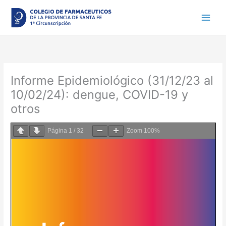
Ir
al
contenido
Informe Epidemiológico (31/12/23 al
10/02/24): dengue, COVID-19 y
otros
Página
1
/
32
Zoom
100%