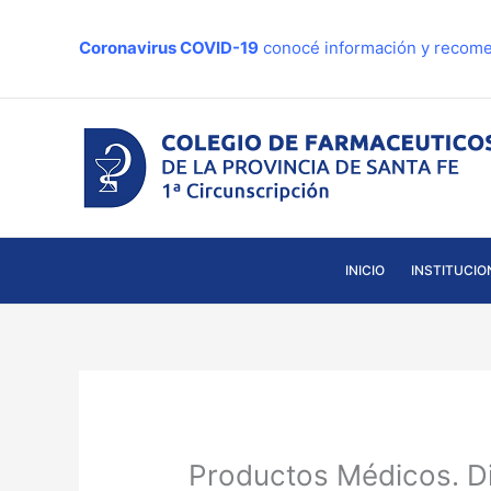
Ir
al
Coronavirus COVID-19
conocé información y recome
contenido
INICIO
INSTITUCIO
Productos Médicos. D