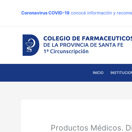
Ir
al
Coronavirus COVID-19
conocé información y recome
contenido
INICIO
INSTITUCIO
Productos Médicos. D