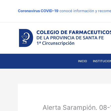
Ir
al
Coronavirus COVID-19
conocé información y recome
contenido
INICIO
INSTITUCIO
Alerta Sarampión. 08