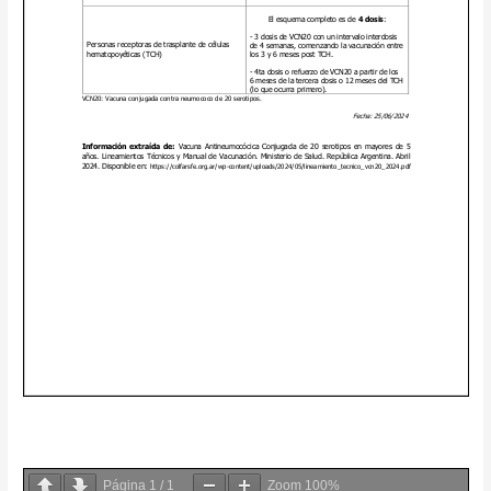
Página
1
/
1
Zoom
100%