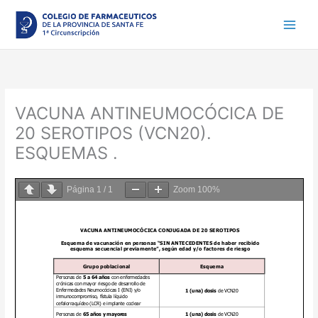
Ir
al
contenido
VACUNA ANTINEUMOCÓCICA DE
20 SEROTIPOS (VCN20).
ESQUEMAS .
Página
1
/
1
Zoom
100%