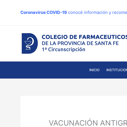
Ir
al
Coronavirus COVID-19
conocé información y recome
contenido
INICIO
INSTITUCIO
VACUNACIÓN ANTIGRIP