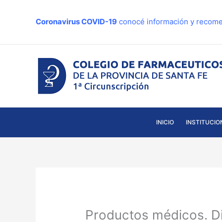
Ir
al
Coronavirus COVID-19
conocé información y recome
contenido
INICIO
INSTITUCIO
Productos médicos. D