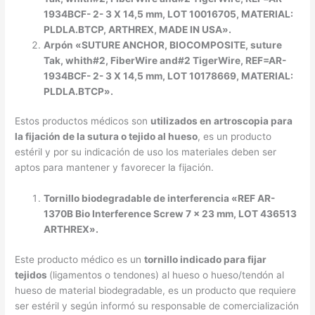
1934BCF- 2- 3 X 14,5 mm, LOT 10016705, MATERIAL:
PLDLA.BTCP, ARTHREX, MADE IN USA».
Arpón «SUTURE ANCHOR, BIOCOMPOSITE, suture
Tak, whith#2, FiberWire and#2 TigerWire, REF=AR-
1934BCF- 2- 3 X 14,5 mm, LOT 10178669, MATERIAL:
PLDLA.BTCP».
Estos productos médicos son
utilizados en artroscopia para
la fijación de la sutura o tejido al hueso
, es un producto
estéril y por su indicación de uso los materiales deben ser
aptos para mantener y favorecer la fijación.
Tornillo biodegradable de interferencia «REF AR-
1370B Bio Interference Screw 7 x 23 mm, LOT 436513
ARTHREX».
Este producto médico es un
tornillo indicado para fijar
tejidos
(ligamentos o tendones) al hueso o hueso/tendón al
hueso de material biodegradable, es un producto que requiere
ser estéril y según informó su responsable de comercialización