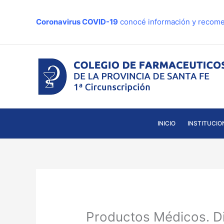
Ir
al
Coronavirus COVID-19
conocé información y recome
contenido
INICIO
INSTITUCIO
Productos Médicos. D