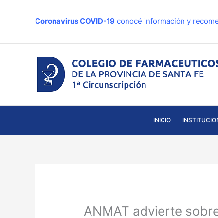
Ir
al
Coronavirus COVID-19
conocé información y recome
contenido
INICIO
INSTITUCIO
ANMAT advierte sob