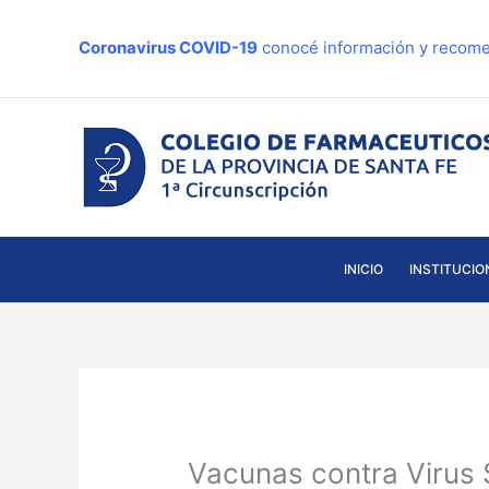
Ir
al
Coronavirus COVID-19
conocé información y recome
contenido
INICIO
INSTITUCIO
Vacunas contra Virus S