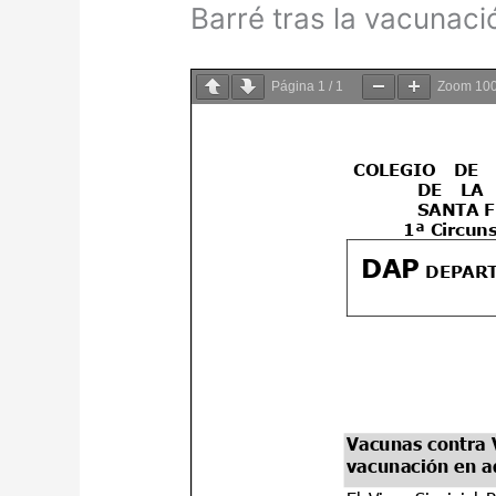
Barré tras la vacunac
Página
1
/
1
Zoom
10