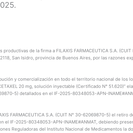
2025.
es productivas de la firma a FILAXIS FARMACEUTICA S.A. (CUIT
2118, San Isidro, provincia de Buenos Aires, por las razones ex
bución y comercialización en todo el territorio nacional de los
ETAXEL 20 mg, solución inyectable (Certificado N° 51.620)” ela
9870-5) detallados en el IF-2025-80348053-APN-INAME#ANMAT
LAXIS FARMACEUTICA S.A. (CUIT N° 30-62069870-5) el retiro de
dos en el IF-2025-80348053-APN-INAME#ANMAT, debiendo presen
ciones Reguladoras del Instituto Nacional de Medicamentos la d