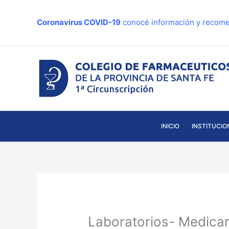
Ir
al
Coronavirus COVID-19
conocé información y recome
contenido
INICIO
INSTITUCIO
Laboratorios- Medica