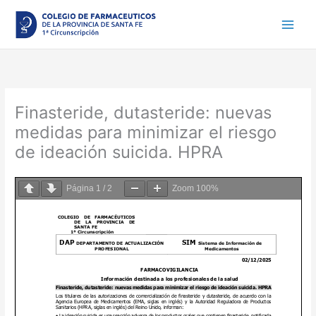
Ir
al
contenido
Finasteride, dutasteride: nuevas
medidas para minimizar el riesgo
de ideación suicida. HPRA
Página
1
/
2
Zoom
100%