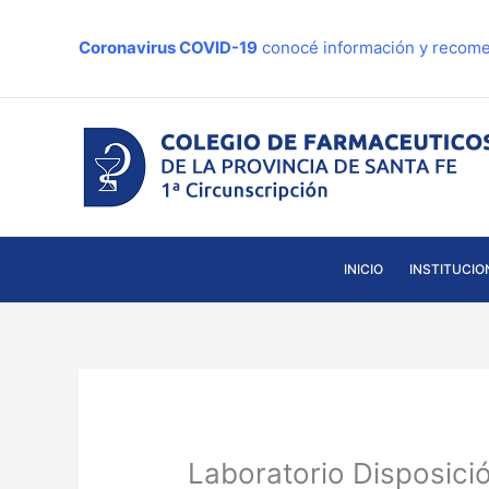
Ir
al
Coronavirus COVID-19
conocé información y recome
contenido
INICIO
INSTITUCIO
Laboratorio Disposici