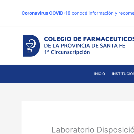
Ir
al
Coronavirus COVID-19
conocé información y recome
contenido
INICIO
INSTITUCIO
Laboratorio Disposici