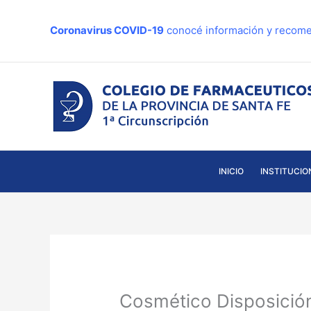
Ir
al
Coronavirus COVID-19
conocé información y recome
contenido
INICIO
INSTITUCIO
Cosmético Disposició