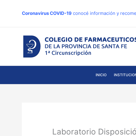
Ir
al
Coronavirus COVID-19
conocé información y recome
contenido
INICIO
INSTITUCIO
Laboratorio Disposici