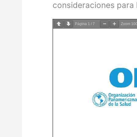
consideraciones para 
Página
1
/
7
Zoom
10