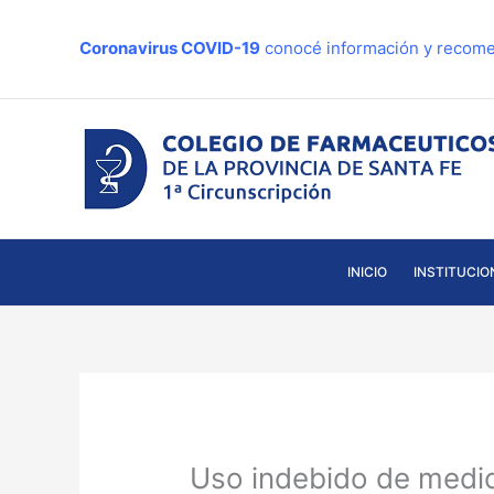
Ir
al
Coronavirus COVID-19
conocé información y recome
contenido
INICIO
INSTITUCIO
Uso indebido de medic