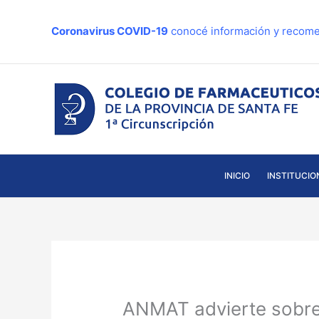
Ir
al
Coronavirus COVID-19
conocé información y recome
contenido
INICIO
INSTITUCIO
ANMAT advierte sobre t