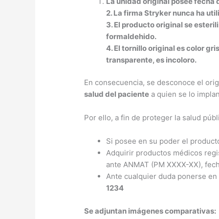
La unidad original posee fecha d
2. La firma Stryker nunca ha ut
3. El producto original se ester
formaldehido.
4. El tornillo original es color 
transparente, es incoloro.
En consecuencia, se desconoce el orig
salud del paciente
a quien se lo implan
Por ello, a fin de proteger la salud púb
Si posee en su poder el produc
Adquirir productos médicos regis
ante ANMAT (PM XXXX-XX), fecha 
Ante cualquier duda ponerse en
1234
Se adjuntan imágenes comparativas: