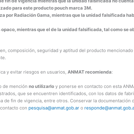
e fin de vigencia mientras que la unidad falsificada no cuenta
ilizado para este producto pouch marca 3M.
iliza por Radiación Gama, mientras que la unidad falsificada hab
gris opaco, mientras que el de la unidad falsificada, tal como se
en, composición, seguridad y aptitud del producto mencionado
te.
lica y evitar riesgos en usuarios,
ANMAT recomienda
:
to de mención
no utilizarlo
y ponerse en contacto con esta ANM
trados, que se encuentren identificados, con los datos de fabri
de fin de vigencia, entre otros. Conservar la documentación 
 contacto con
pesquisa@anmat.gob.ar
o
responde@anmat.gob.a