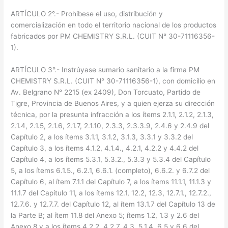
ARTÍCULO 2°.- Prohibese el uso, distribución y
comercialización en todo el territorio nacional de los productos
fabricados por PM CHEMISTRY S.R.L. (CUIT N° 30-71116356-
1).
ARTÍCULO 3°.- Instrúyase sumario sanitario a la firma PM
CHEMISTRY S.R.L. (CUIT N° 30-71116356-1), con domicilio en
Av. Belgrano N° 2215 (ex 2409), Don Torcuato, Partido de
Tigre, Provincia de Buenos Aires, y a quien ejerza su dirección
técnica, por la presunta infracción a los ítems 2.1.1, 2.1.2, 2.1.3,
2.1.4, 2.1.5, 2.1.6, 2.1.7, 2.1.10, 2.3.3, 2.3.3.9, 2.4.6 y 2.4.9 del
Capítulo 2, a los ítems 3.1.1, 3.1.2, 3.1.3, 3.3.1 y 3.3.2 del
Capítulo 3, a los ítems 4.1.2, 4.1.4., 4.2.1, 4.2.2 y 4.4.2 del
Capítulo 4, a los ítems 5.3.1, 5.3.2., 5.3.3 y 5.3.4 del Capítulo
5, a los ítems 6.1.5., 6.2.1, 6.6.1. (completo), 6.6.2. y 6.7.2 del
Capítulo 6, al ítem 7.1.1 del Capítulo 7, a los ítems 11.1.1, 11.1.3 y
11.1.7 del Capítulo 11, a los ítems 12.1, 12.2, 12.3, 12.7.1., 12.7.2.,
12.7.6. y 12.7.7. del Capítulo 12, al ítem 13.1.7 del Capítulo 13 de
la Parte B; al ítem 11.8 del Anexo 5; ítems 1.2, 1.3 y 2.6 del
Anexo 8 y a los ítems 4.2.2, 4.2.7, 4.3, 5.1.4, 6.5 y 6.6 del