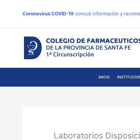
Ir
al
Coronavirus COVID-19
conocé información y recome
contenido
INICIO
INSTITUCIO
Laboratorios Disposi