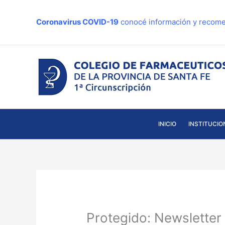
Ir
al
Coronavirus COVID-19
conocé información y recome
contenido
INICIO
INSTITUCIO
Protegido: Newslette