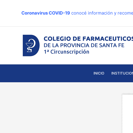
Ir
al
Coronavirus COVID-19
conocé información y recome
contenido
INICIO
INSTITUCIO