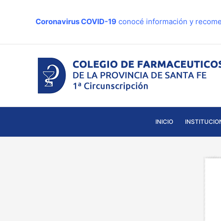
Ir
al
Coronavirus COVID-19
conocé información y recome
contenido
INICIO
INSTITUCIO